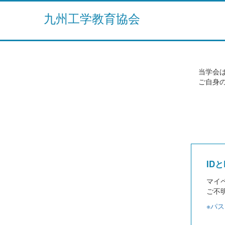
九州工学教育協会
当学会は
ご自身の
ID
マイ
ご不
※パ